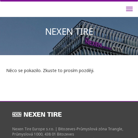
NEXEN T
Něco se pokazilo. Zkuste to prosím později.
Nexen Tire Europe s.r.o. | Bitozeves-Průmyslová zóna Triangle,
Průmyslová 1000, 438 01 Bitozeves