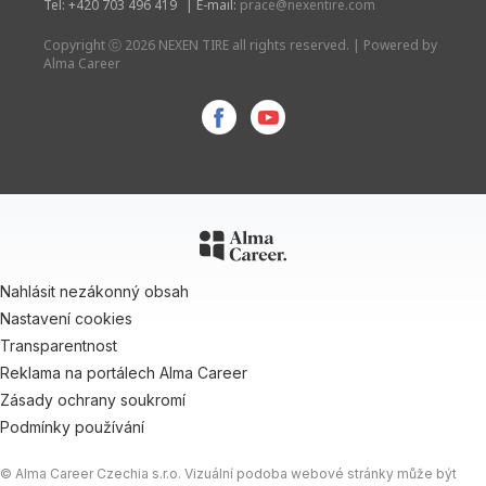
Tel: +420 703 496 419
|
E-mail:
prace@nexentire.com
Copyright ⓒ 2026 NEXEN TIRE all rights reserved. | Powered by
Alma Career
Nahlásit nezákonný obsah
Nastavení cookies
Transparentnost
Reklama na portálech Alma Career
Zásady ochrany soukromí
Podmínky používání
© Alma Career Czechia s.r.o. Vizuální podoba webové stránky může být